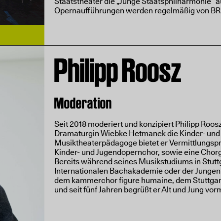
Staatstheater die „Junge Staatsphilharmonie“ au
Opernaufführungen werden regelmäßig von BR-K
Philipp Roosz
Moderation
Seit 2018 moderiert und konzipiert Philipp Ro
Dramaturgin Wiebke Hetmanek die Kinder- und 
Musiktheaterpädagoge bietet er Vermittlungspr
Kinder- und Jugendopernchor, sowie eine Cho
Bereits während seines Musikstudiums in Stuttg
Internationalen Bachakademie oder der Jungen O
dem kammerchor figure humaine, dem Stuttga
und seit fünf Jahren begrüßt er Alt und Jung vor