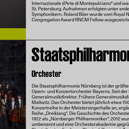
Internazionale d’Arte di Montepulciano" und war
St. Petersburg. Aufnahmen erfolgten unter an
Symphonikern. Roland Böer wurde vom Royal No
Congregation Award RNCM Fellow ausgezeichne
Staatsphilharmo
Orchester
Die Staatsphilharmonie Nürnberg ist der größt
Opern- und Konzertorchester Bayerns. Seit der S
Generalmusikdirektor. Frühere Generalmusikd
Mallwitz. Das Orchester bietet jährlich etwa 15
Konzertreihe in der Meistersingerhalle an, erg
Reihe „Dreiklang“. Die Geschichte des Orchester
1922 als „Nürnberger Philharmoniker“. 2012 wu
umbenannt und eine Orchesterakademie gegrün