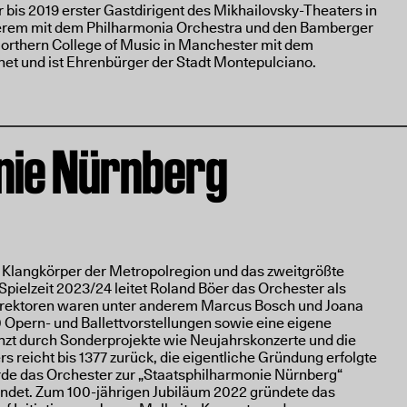
 bis 2019 erster Gastdirigent des Mikhailovsky-Theaters in
derem mit dem Philharmonia Orchestra und den Bamberger
rthern College of Music in Manchester mit dem
t und ist Ehrenbürger der Stadt Montepulciano.
nie Nürnberg
e Klangkörper der Metropolregion und das zweitgrößte
pielzeit 2023/24 leitet Roland Böer das Orchester als
irektoren waren unter anderem Marcus Bosch und Joana
0 Opern- und Ballettvorstellungen sowie eine eigene
änzt durch Sonderprojekte wie Neujahrskonzerte und die
s reicht bis 1377 zurück, die eigentliche Gründung erfolgte
rde das Orchester zur „Staatsphilharmonie Nürnberg“
det. Zum 100-jährigen Jubiläum 2022 gründete das