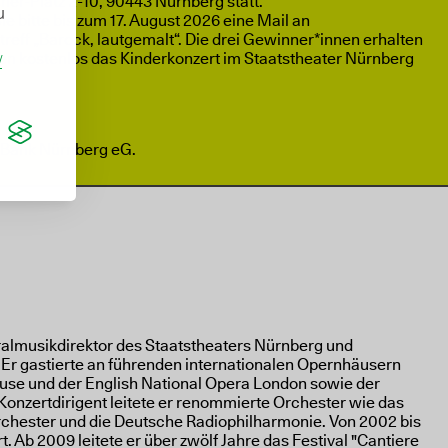
ner-Platz 2-10, 90443 Nürnberg statt.
u
e bitte bis zum 17. August 2026 eine Mail an
eff „Barock, lautgemalt“. Die drei Gewinner*innen erhalten
/
lien kostenlos das Kinderkonzert im Staatstheater Nürnberg
a-Bank Nürnberg eG.
eralmusikdirektor des Staatstheaters Nürnberg und
 Er gastierte an führenden internationalen Opernhäusern
use und der English National Opera London sowie der
onzertdirigent leitete er renommierte Orchester wie das
chester und die Deutsche Radiophilharmonie. Von 2002 bis
. Ab 2009 leitete er über zwölf Jahre das Festival "Cantiere