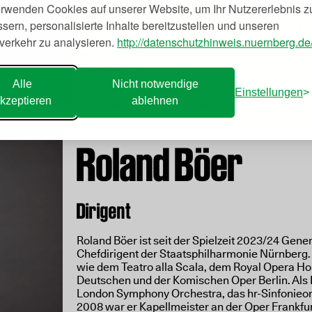
12 Uhr im Staatstheater Nürnberg, Richard-Wag
erwenden Cookies auf unserer Website, um Ihr Nutzererlebnis z
erg
Für eine Teilnahme an der Verlosung schicken Si
sern, personalisierte Inhalte bereitzustellen und unseren
klassikopenair@stadt.nuernberg.de mit dem Betr
verkehr zu analysieren.
http://datenschutzhinweis.nuernberg.de
jeweils vier Tickets und können mit ihren Fami
besuchen.
Viel Glück!
Alle
Nicht notwendige
Der Rechtsweg ist ausgeschlossen.
Einstellungen
kzeptieren
ablehnen
Wir bedanken uns ganz herzlich bei der Spard
Roland Böer
Dirigent
Roland Böer ist seit der Spielzeit 2023/24 Gen
Chefdirigent der Staatsphilharmonie Nürnberg.
wie dem Teatro alla Scala, dem Royal Opera Ho
Deutschen und der Komischen Oper Berlin. Als K
London Symphony Orchestra, das hr-Sinfonieor
2008 war er Kapellmeister an der Oper Frankfurt