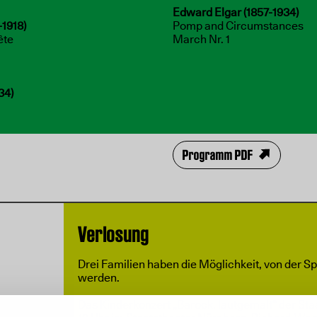
Edward Elgar (1857-1934)
1918)
Pomp and Circumstances
fête
March Nr. 1
34)
Programm PDF
Verlosung
Drei Familien haben die Möglichkeit, von der S
m
werden.
Das Kinderkonzert „Barock, lautgemalt“ der S