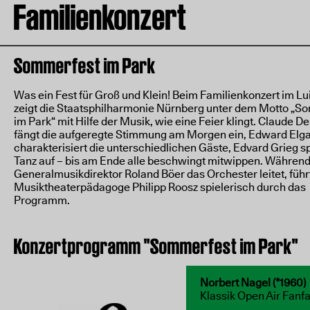
Familienkonzert
Sommerfest im Park
Was ein Fest für Groß und Klein! Beim Familienkonzert im Lu
zeigt die Staatsphilharmonie Nürnberg unter dem Motto „S
im Park“ mit Hilfe der Musik, wie eine Feier klingt. Claude D
fängt die aufgeregte Stimmung am Morgen ein, Edward Elg
charakterisiert die unterschiedlichen Gäste, Edvard Grieg s
Tanz auf – bis am Ende alle beschwingt mitwippen. Währen
Generalmusikdirektor Roland Böer das Orchester leitet, führ
Musiktheaterpädagoge Philipp Roosz spielerisch durch das
Programm.
Konzertprogramm "Sommerfest im Park"
Norbert Nagel (*1960)
Klassik Open Air Fanf