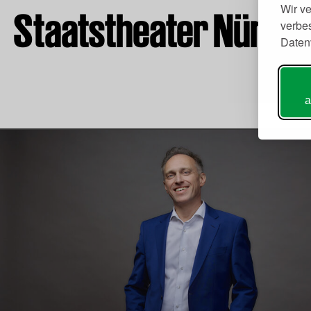
Wir v
Staatstheater Nürnb
verbes
Daten
a