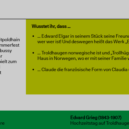
Wusstet ihr, dass …
… Edward Elgar in seinem Stück seine Freund
itpoldhain
wer wer ist! Und deswegen heißt das Werk „En
ommerfest
ebussy
… Troldhaugen norwegische ist und „Trollhüg
ar
Haus in Norwegen, wo er mit seiner Familie
pielt zum
d
… Claude die französische Form von Claudia 
t
Edvard Grieg (1843-1907)
are
Hochzeitstag auf Troldhaugen