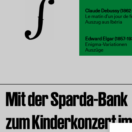
Claude Debussy (1862-
Le matin d’un jour de 
Auszug aus Ibéria
Edward Elgar (1857-19
Enigma-Variationen
Auszüge
Mit der Sparda-Bank
zum Kinderkonzert i