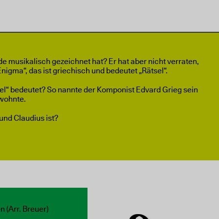
e musikalisch gezeichnet hat? Er hat aber nicht verraten,
igma“, das ist griechisch und bedeutet „Rätsel“.
el“ bedeutet? So nannte der Komponist Edvard Grieg sein
 wohnte.
und Claudius ist?
 (Arr. Breuer)