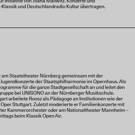
f Initiative von Joana Mallwitz. Konzerte und
lassik und Deutschlandradio Kultur übertragen.
osz am Staatstheater Nürnberg gemeinsam mit der
Jugendkonzerte der Staatsphilharmonie im Opernhaus. Als
ogramme für die ganze Stadtgesellschaft an und leitet den
rgruppe bei UNISONO an der Nürnberger Musikschule.
art arbeitete Roosz als Pädagoge an Institutionen wie der
per Stuttgart. Zuletzt moderierte er Familienkonzerte mit
rter Kammerorchester oder am Nationaltheater Mannheim –
mittags beim Klassik Open Air.