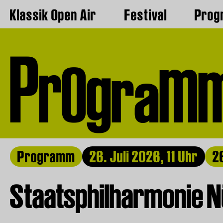
Klassik Open Air
Festival
Pro
o
P
m
r
g
r
a
Programm
26. Juli 2026, 11 Uhr
2
Staatsphilharmonie 